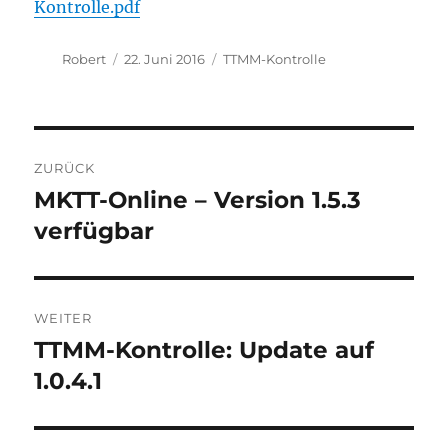
Kontrolle.pdf
Autor
Veröffentlicht
Kategorien
Robert
22. Juni 2016
TTMM-Kontrolle
am
Beitragsnavigation
ZURÜCK
MKTT-Online – Version 1.5.3
Vorheriger
Beitrag:
verfügbar
WEITER
TTMM-Kontrolle: Update auf
Nächster
Beitrag:
1.0.4.1