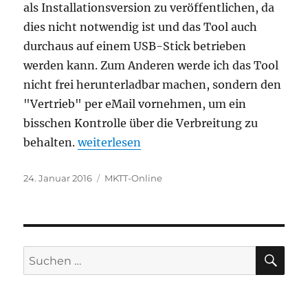
als Installationsversion zu veröffentlichen, da
dies nicht notwendig ist und das Tool auch
durchaus auf einem USB-Stick betrieben
werden kann. Zum Anderen werde ich das Tool
nicht frei herunterladbar machen, sondern den
"Vertrieb" per eMail vornehmen, um ein
bisschen Kontrolle über die Verbreitung zu
„MKTT-Online – Version 1.5.2 verfügbar“
behalten.
weiterlesen
Veröffentlicht
Kategorien
24. Januar 2016
MKTT-Online
am
SU
Suchen
nach: