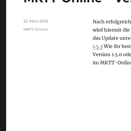
Veröffentlicht
23. März 2016
Nach erfolgreich
am
Kategorien
MKTT-Online
wird hiermit die
das Update unte
1.5.3
Wie ihr bem
Version 1.5.0 od
im MKTT-Online