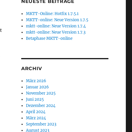
NEUESTE BEITRÄGE
MKTT-Online: Hotfix 1.7.5.1
MKTT-online: Neue Version 1.7.5
mktt-online: Neue Version 1.7.4
t
mktt-online: Neue Version 1.7.3
Betaphase MKTT-online
h
ersion 1.5.3 verfügbar“
ARCHIV
März 2026
Januar 2026
November 2025
Juni 2025
Dezember 2024
April 2024
März 2024
September 2023
August 2023