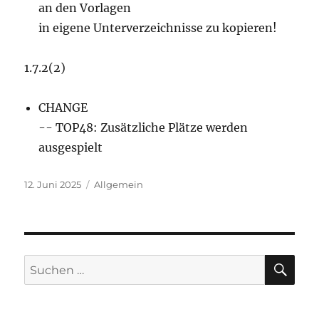
an den Vorlagen
in eigene Unterverzeichnisse zu kopieren!
1.7.2(2)
CHANGE
-- TOP48: Zusätzliche Plätze werden
ausgespielt
Veröffentlicht
Kategorien
12. Juni 2025
Allgemein
am
SU
Suchen
nach: