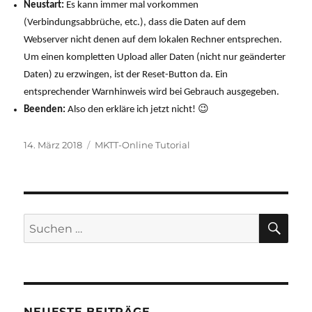
Neustart:
Es kann immer mal vorkommen
(Verbindungsabbrüche, etc.), dass die Daten auf dem
Webserver nicht denen auf dem lokalen Rechner entsprechen.
Um einen kompletten Upload aller Daten (nicht nur geänderter
Daten) zu erzwingen, ist der Reset-Button da. Ein
entsprechender Warnhinweis wird bei Gebrauch ausgegeben.
Beenden:
Also den erkläre ich jetzt nicht! 😉
Veröffentlicht
Kategorien
14. März 2018
MKTT-Online Tutorial
am
SU
Suchen
nach:
NEUESTE BEITRÄGE