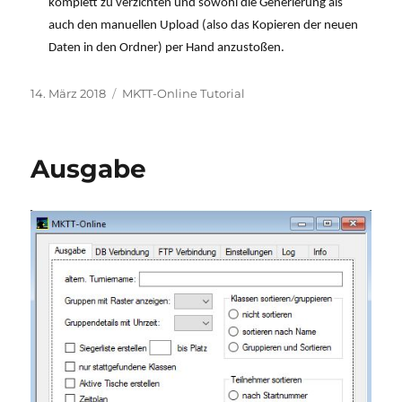
komplett zu verzichten und sowohl die Generierung als
auch den manuellen Upload (also das Kopieren der neuen
Daten in den Ordner) per Hand anzustoßen.
Veröffentlicht
Kategorien
14. März 2018
MKTT-Online Tutorial
am
Ausgabe