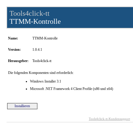
Tools4click-tt
TTMM-Kontrolle
Name:
TTMM-Kontrolle
Version:
1.0.4.1
Herausgeber:
Tools4click-tt
Die folgenden Komponenten sind erforderlich:
Windows Installer 3.1
Microsoft .NET Framework 4 Client Profile (x86 und x64)
Installieren
Tools4click-tt-Kundensupport