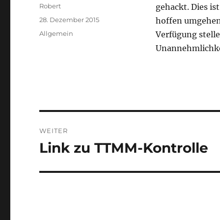
Autor
Robert
gehackt. Dies ist
Veröffentlicht
28. Dezember 2015
hoffen umgehend
am
Kategorien
Allgemein
Verfügung stell
Unannehmlichke
Beitragsnavigation
WEITER
Link zu TTMM-Kontrolle
Nächster
Beitrag: